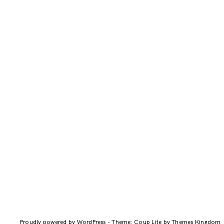
Proudly powered by WordPress
-
Theme: Coup Lite by Themes Kingdom