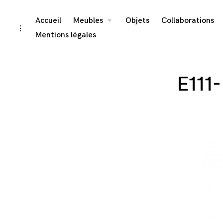
Skip
Accueil
Meubles
Objets
Collaborations
toggle
child
toggle
menu
to
open/close
Mentions légales
sidebar
content
E111-