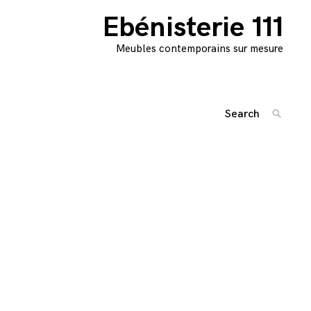
Ebénisterie 111
Meubles contemporains sur mesure
Search
SEARC
for:
Navigation
'
des
articles