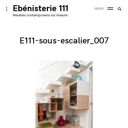
Skip
Ebénisterie 111
Searc
toggle
MENU
to
open/close
SEA
for:
Meubles contemporains sur mesure
sidebar
content
'
E111-sous-escalier_007