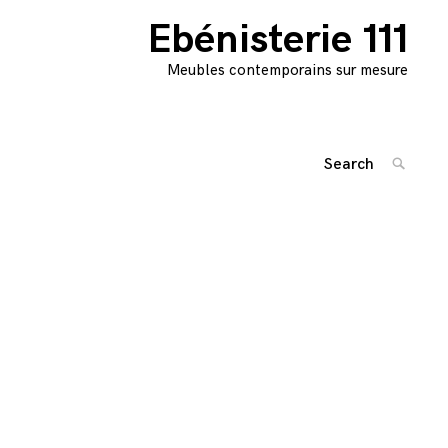
Ebénisterie 111
Meubles contemporains sur mesure
Search
SEARC
for:
Navigation
'
des
articles