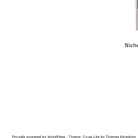
Niche
Proudly powered by WordPress
-
Theme: Coup Lite by Themes Kingdom