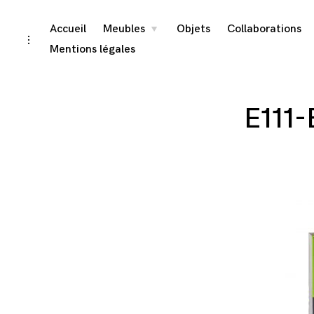
Skip
Accueil
Meubles
Objets
Collaborations
toggle
child
toggle
menu
to
open/close
Mentions légales
sidebar
content
E111-