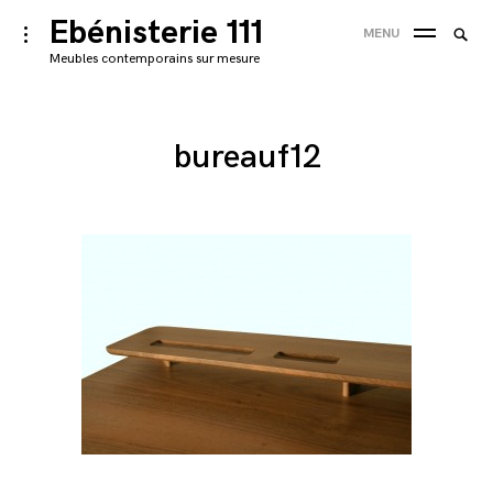
Skip
Ebénisterie 111
Searc
toggle
MENU
to
open/close
SEA
for:
Meubles contemporains sur mesure
sidebar
content
'
bureauf12