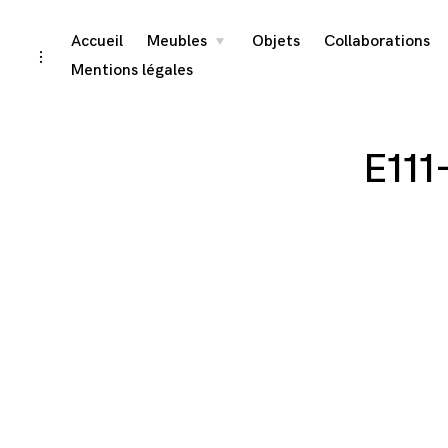
Skip
Accueil
Meubles
Objets
Collaborations
toggle
child
toggle
menu
to
open/close
Mentions légales
sidebar
content
E111