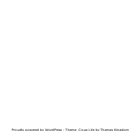
Proudly powered by WordPress
-
Theme: Coup Lite by Themes Kingdom