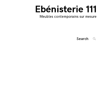
Ebénisterie 111
Meubles contemporains sur mesure
Search
SEARC
for:
Navigation
'
des
articles