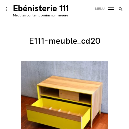
Skip
Ebénisterie 111
Searc
toggle
MENU
to
open/close
SEA
for:
Meubles contemporains sur mesure
sidebar
content
'
E111-meuble_cd20