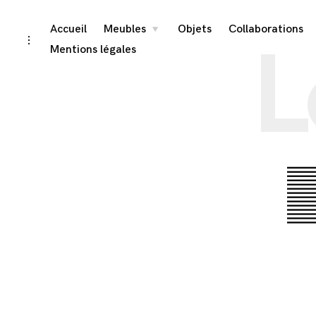
Skip
Accueil
Meubles
Objets
Collaborations
toggle
L
child
toggle
menu
to
open/close
Mentions légales
sidebar
content