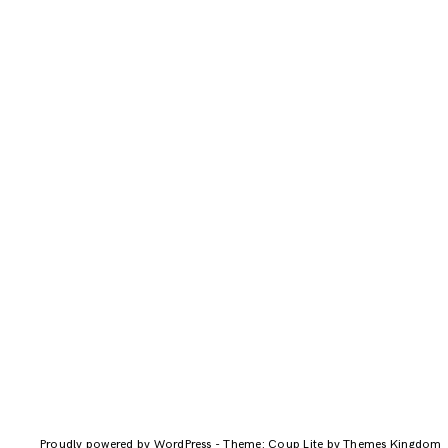
Proudly powered by WordPress
-
Theme: Coup Lite by Themes Kingdom