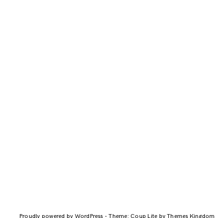
Proudly powered by WordPress
-
Theme: Coup Lite by Themes Kingdom