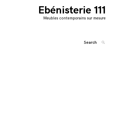
Ebénisterie 111
Meubles contemporains sur mesure
Search
SEARC
for:
Navigation
'
des
articles