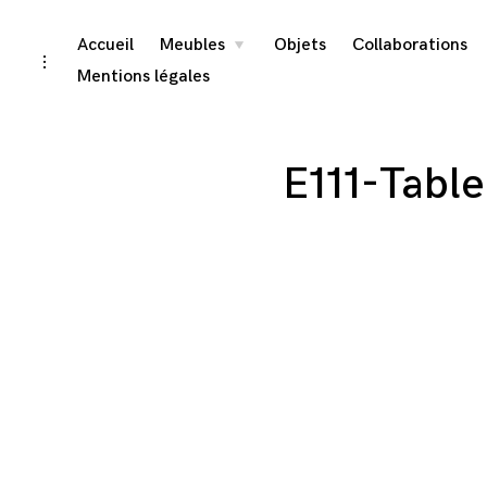
Skip
Accueil
Meubles
Objets
Collaborations
toggle
child
toggle
menu
to
open/close
Mentions légales
sidebar
content
E111-Tabl