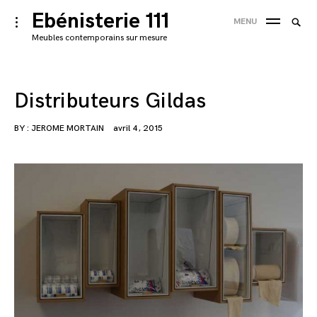
Skip
Ebénisterie 111
Searc
toggle
MENU
to
open/close
SEA
for:
Meubles contemporains sur mesure
sidebar
content
'
Distributeurs Gildas
BY :
JEROME MORTAIN
avril 4, 2015