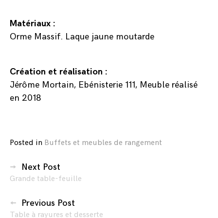
Matériaux :
Orme Massif. Laque jaune moutarde
Création et réalisation :
Jérôme Mortain, Ebénisterie 111, Meuble réalisé
en 2018
Posted in
Buffets et meubles de rangement
Navigation
Next Post
Grande table-feuille
des
articles
Previous Post
Table à rayures et desserte