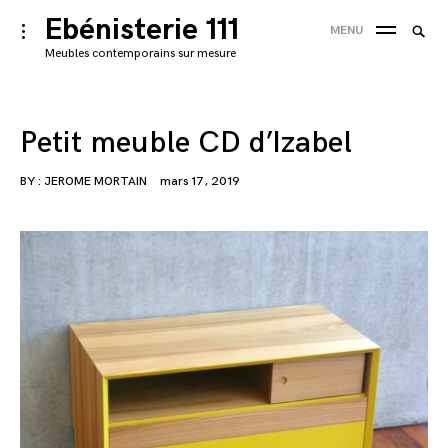
Skip
Ebénisterie 111
Searc
toggle
MENU
to
open/close
SEA
for:
Meubles contemporains sur mesure
sidebar
content
'
Petit meuble CD d’Izabel
BY :
JEROME MORTAIN
mars 17, 2019