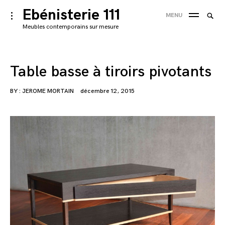
Skip
Ebénisterie 111
Searc
toggle
MENU
to
open/close
SEA
for:
Meubles contemporains sur mesure
sidebar
content
'
Table basse à tiroirs pivotants
BY :
JEROME MORTAIN
décembre 12, 2015